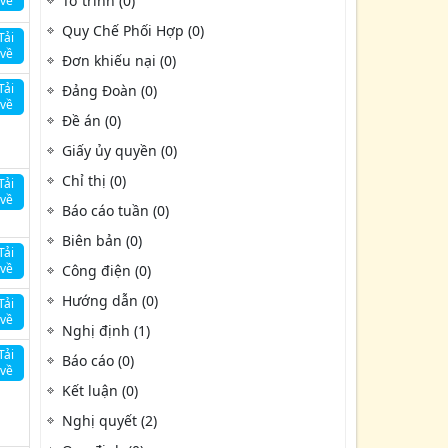
Tờ trình (0)
về
Quy Chế Phối Hợp (0)
Tải
về
Đơn khiếu nại (0)
Tải
Đảng Đoàn (0)
về
Đề án (0)
Giấy ủy quyền (0)
Chỉ thị (0)
Tải
về
Báo cáo tuần (0)
Biên bản (0)
Tải
về
Công điện (0)
Hướng dẫn (0)
Tải
về
Nghị định (1)
Tải
Báo cáo (0)
về
Kết luận (0)
Nghị quyết (2)