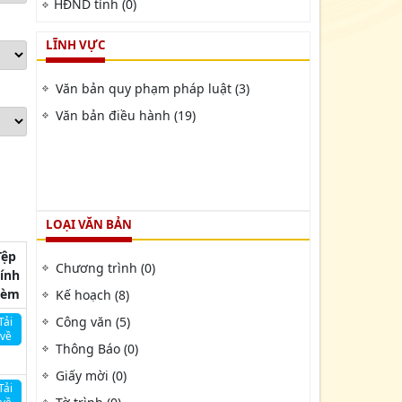
HĐND tỉnh (0)
LĨNH VỰC
Văn bản quy phạm pháp luật (3)
Văn bản điều hành (19)
LOẠI VĂN BẢN
Tệp
Chương trình (0)
ính
kèm
Kế hoạch (8)
Công văn (5)
Tải
về
Thông Báo (0)
Giấy mời (0)
Tải