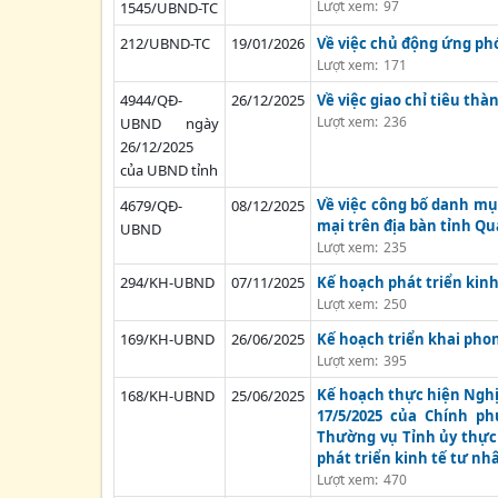
Lượt xem:
97
1545/UBND-TC
212/UBND-TC
19/01/2026
Về việc chủ động ứng phó
Lượt xem:
171
4944/QĐ-
26/12/2025
Về việc giao chỉ tiêu th
Lượt xem:
236
UBND ngày
26/12/2025
của UBND tỉnh
Về việc công bố danh mục
4679/QĐ-
08/12/2025
mại trên địa bàn tỉnh Q
UBND
Lượt xem:
235
294/KH-UBND
07/11/2025
Kế hoạch phát triển kinh
Lượt xem:
250
169/KH-UBND
26/06/2025
Kế hoạch triển khai phon
Lượt xem:
395
Kế hoạch thực hiện Nghị
168/KH-UBND
25/06/2025
17/5/2025 của Chính p
Thường vụ Tỉnh ủy thực 
phát triển kinh tế tư nh
Lượt xem:
470