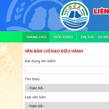
TRANG CHỦ
GIỚI THIỆU
TIN TỨC - SỰ KI
VĂN BẢN CHỈ ĐẠO ĐIỀU HÀNH
Nội dung tìm kiếm:
Tìm theo:
Loại văn bản: