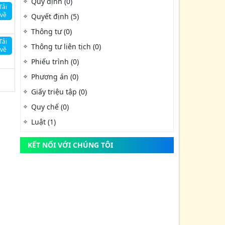
Quy định (0)
Tải
về
Quyết định (5)
Thông tư (0)
Tải
Thông tư liên tịch (0)
về
Phiếu trình (0)
Phương án (0)
Giấy triệu tập (0)
Quy chế (0)
Luật (1)
KẾT NỐI VỚI CHÚNG TÔI