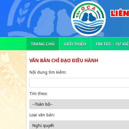
TRANG CHỦ
GIỚI THIỆU
TIN TỨC - SỰ KI
VĂN BẢN CHỈ ĐẠO ĐIỀU HÀNH
Nội dung tìm kiếm:
Tìm theo:
Loại văn bản: