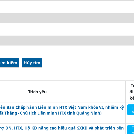
T
Trích yếu
đ
k
viên Ban Chấp hành Liên minh HTX Việt Nam khóa VI, nhiệm kỳ
T
Tất Thắng - Chủ tịch Liên minh HTX tỉnh Quảng Ninh)
trợ DN, HTX, Hộ KD nâng cao hiệu quả SXKD và phát triển bền
T