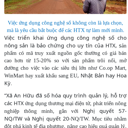
Việc ứng dụng công nghệ số không còn là lựa chọn,
mà là yêu cầu bắt buộc để các HTX tự làm mới mình.
Việc triển khai ứng dụng công nghệ số cho
nông sản là bảo chứng cho uy tín của HTX, s
ản
phẩm có mã truy xuất nguồn gốc thường có giá bán
cao hơn từ 15-20% so với sản phẩm trôi nổi, mở
đường cho việc vào các siêu thị lớn như Co.op Mart,
, Nhật Bản hay Hoa
WinMart hay xuất khẩu sang EU
Kỳ
.
“Xã An Hữu đã số hóa quy trình quản lý, hỗ trợ
các HTX
ứng dụng thương mại điện tử, phát triển nông
Nghị quyết 57-
nghiệp thông minh, gắn với
NQ/TW
và Nghị quyết 20-
NQ/TW. Mục tiêu nhằm
đột phá kinh tế địa phương, nâng cao hiệu quả quản lý,