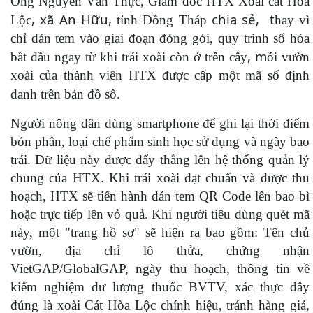
Ông Nguyễn Văn Thực, Giám đốc HTX Xoài cát Hòa
, xã An Hữu,
chia sẻ, t
Lộc
tỉnh Đồng Tháp
hay vì
chỉ dán tem vào giai đoạn đóng gói, quy trình số hóa
, m
bắt đầu ngay từ khi trái xoài còn ở trên cây
ỗi vườn
xoài của thành viên HTX được cấp một mã số định
danh trên bản đồ số.
Người nông dân dùng smartphone để ghi lại thời điểm
bón phân, loại chế phẩm sinh học sử dụng và ngày bao
trái. Dữ liệu này được đẩy thẳng lên hệ thống quản lý
chung của HTX. Khi trái xoài đạt chuẩn và được thu
hoạch, HTX sẽ tiến hành dán tem QR Code lên bao bì
hoặc trực tiếp lên vỏ quả. Khi người tiêu dùng quét mã
này, một "trang hồ sơ" sẽ hiện ra bao gồm: Tên chủ
vườn, địa chỉ lô thửa, chứng nhận
VietGAP/GlobalGAP, ngày thu hoạch, thông tin về
kiểm nghiệm dư lượng thuốc BVTV, xác thực đây
đúng là xoài Cát Hòa Lộc chính hiệu, tránh hàng giả,