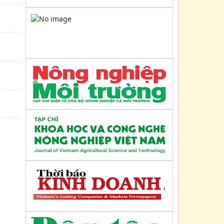
Kế hoạch số: 104/KH-UBND
Ngày : 08/04/2025
Kế hoạch triển khai kế hoạch hành động
quốc gia thực hiện kinh tế tuần hoàn
đến năm 2035 trên địa...
Công văn số: 1361/UBND-TC
Ngày : 06/05/2025
Về việc thực hiện các khuyến nghị của
Liên minh HTX Việt Nam tại Văn bản số
273/BCH-BKTr ngày...
Quyết định số: 3018/QĐ-UBND
Ngày : 17/10/2022
Về việc phê duyệt Điều lệ (sửa đổi, bổ
sung) LMHTX tỉnh Quảng Ninh