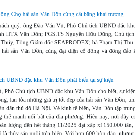
 đông Chợ hải sản Vân Đồn cùng cắt băng khai trương
à khách quý: ông Đào Văn Vũ, Phó Chủ tịch UBND đặc kh
minh HTX Vân Đồn; PGS.TS Nguyễn Hữu Dũng, Chủ tịch
anh Thúy, Tổng Giám đốc SEAPRODEX; bà Phạm Thị Thu 
ải sản Vân Đồn, cùng đại diện cổ đông và đông đảo 
h UBND đặc khu Vân Đồn phát biểu tại sự kiện
Vũ, Phó Chủ tịch UBND đặc khu Vân Đồn cho biết, sự kiệ
ng, lan tỏa những giá trị tốt đẹp của hải sản Vân Đồn, ti
n dân thủ đô Hà Nội. Về kinh tế biển, Vân Đồn tập trung
ng thế mạnh nổi bật của địa phương. Hiện nay, nơi đây c
sản lượng đến hết tháng 11/2025 đạt xấp xỉ 150.000 tấn,
i là thủy sản nuôi trên biển. Với hơn 600 hòn đảo, nhữn