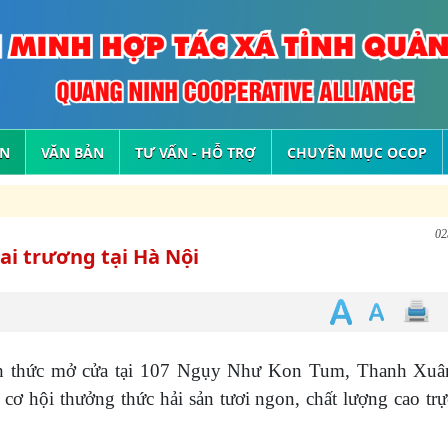
ỆN
VĂN BẢN
TƯ VẤN - HỖ TRỢ
CHUYÊN MỤC OCOP
02
ai trương tại Hà Nội
nh thức mở cửa tại 107 Ngụy Như Kon Tum, Thanh Xuâ
ơ hội thưởng thức hải sản tươi ngon, chất lượng cao trự