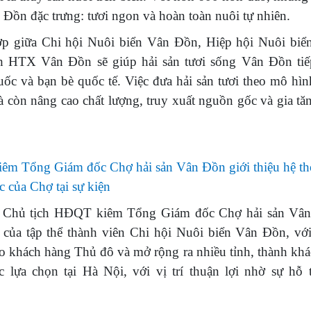
n Đồn đặc trưng: tươi ngon và hoàn toàn nuôi tự nhiên.
 giữa Chi hội Nuôi biển Vân Đồn, Hiệp hội Nuôi biển
TX Vân Đồn sẽ giúp hải sản tươi sống Vân Đồn tiế
ốc và bạn bè quốc tế. Việc đưa hải sản tươi theo mô hì
 còn nâng cao chất lượng, truy xuất nguồn gốc và gia tă
êm Tổng Giám đốc Chợ hải sản Vân Đồn giới thiệu hệ t
c của Chợ tại sự kiện
ền, Chủ tịch HĐQT kiêm Tổng Giám đốc Chợ hải sản Vâ
 của tập thể thành viên Chi hội Nuôi biển Vân Đồn, với
 khách hàng Thủ đô và mở rộng ra nhiều tỉnh, thành khác
c lựa chọn tại Hà Nội, với vị trí thuận lợi nhờ sự hỗ t