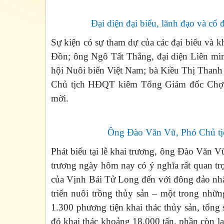
Đại diện đại biểu, lãnh đạo và cổ
Sự kiện có sự tham dự của các đại biểu v
Đồn; ông Ngô Tất Thắng, đại diện Liên 
hội Nuôi biển Việt Nam; bà Kiều Thị Th
Chủ tịch HĐQT kiêm Tổng Giám đốc Chợ h
mời.
Ông Đào Văn Vũ, Phó Chủ tịc
Phát biểu tại lễ khai trương, ông Đào Văn 
trương ngày hôm nay có ý nghĩa rất quan trọ
của Vịnh Bái Tử Long đến với đông đảo nhâ
triển nuôi trồng thủy sản – một trong nhữ
1.300 phương tiện khai thác thủy sản, tổng 
đó khai thác khoảng 18.000 tấn, phần còn lạ