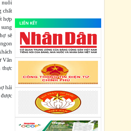
Về việc tuyên truyền, thực hiện Nghị
 nuôi
quyết số 66-NQ/TW ngày 30/4/2025 và
 chất
Nghị quyết số 68-NQ/TW...
ết hợp
LIÊN KẾT
ổ sung
Kế hoạch số: 1203/KH-TT
Ngày : 28/08/2025
Chợ sẽ
Kế hoạch tổ chức các hoạt động kỷ niệm
i ngon
80 năm Cách mạng tháng Tám thành
khách
công (19/8/1945-...
từ Vân
Nghị quyết số: Nghị quyết số: 836/NQ-
n thực
BCH
Ngày : 31/07/2025
Về việc bầu bổ sung Ủy viên Ban Chấp
hợ hải
hành Liên minh HTX Việt Nam khóa VI,
, được
nhiệm kỳ 2020-2025 (đồng...
Kế hoạch số: 169/KH-UBND
Ngày : 26/06/2025
Kế hoạch triển khai phong trào "Bình
dân học vụ số" trên địa bàn tỉnh Quảng