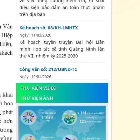
Về việc tăng cường kiểm tra, rà soát
điều kiện bảo đảm an toàn thực phẩm
trên địa bàn
u Vân
Kế hoạch số: 08/KH-LMHTX
 Hiệp
Ngày : 11/03/2026
Kế hoạch tuyên truyền Đại hội Liên
Hiền,
minh Hợp tác xã tỉnh Quảng Ninh lần
khách
thứ VII, nhiệm kỳ 2025-2030
Công văn số: 212/UBND-TC
Ngày : 19/01/2026
Về việc chủ động ứng phó với rét đậm,
THƯ VIỆN VIDEO
rét hại và gió mạnh trên biển
n khai
THƯ VIỆN ẢNH
nh hoa
Công văn số: Số: 234/BTC-DNTN của Bộ
Tài Chính
 phát
Ngày : 08/01/2026
ó hơn
V/v triển khai thực hiện Nghị quyết số
 trong
66.7/2025/NQ-CP trong công tác đăng ký
doanh nghiệp/hợp tác...
g vùng