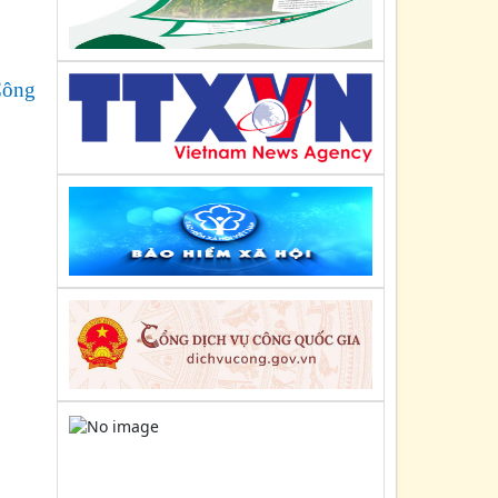
Ninh
Kế hoạch số: 168/KH-UBND
Công
Ngày : 25/06/2025
Kế hoạch thực hiện Nghị quyết số
138/NQ-CP ngày 16/5/2025 và Nghị
quyết 139/NQ-CP ngày 17/5/2025...
Nghị định số: 156/2025/NĐ-CP
Ngày : 16/06/2025
Sửa đổi, bổ sung một số điều của Nghị
định số 55/2015/NĐ-CP ngày 09 tháng 6
năm 2015 của Chính phủ...
Quyết định số: 22/QĐ-LMHTX
Ngày : 21/05/2025
Về việc ban hành Quy chế quản lý và sử
dụng Biểu trưng (Logo) của Liên minh
HTX tỉnh Quảng Ninh