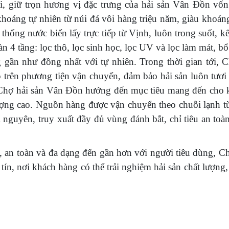
ại, giữ trọn hương vị đặc trưng của hải sản Vân Đồn vốn
oáng tự nhiên từ núi đá vôi hàng triệu năm, giàu khoáng
 thống nước biển lấy trực tiếp từ Vịnh, luôn trong suốt, k
n 4 tầng: lọc thô, lọc sinh học, lọc UV và lọc làm mát, b
ng gần như đồng nhất với tự nhiên. Trong thời gian tới, 
ếp trên phương tiện vận chuyển, đảm bảo hải sản luôn tươ
 Chợ hải sản Vân Đồn hướng đến mục tiêu mang đến cho 
lượng cao. Nguồn hàng được vận chuyển theo chuỗi lạnh 
nguyên, truy xuất đầy đủ vùng đánh bắt, chỉ tiêu an toà
, an toàn và đa dạng đến gần hơn với người tiêu dùng, C
ín, nơi khách hàng có thể trải nghiệm hải sản chất lượng