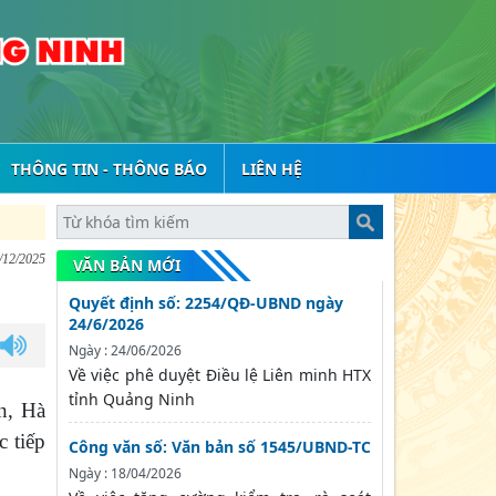
THÔNG TIN - THÔNG BÁO
LIÊN HỆ
/12/2025
VĂN BẢN MỚI
Quyết định số: 2254/QĐ-UBND ngày
24/6/2026
Ngày : 24/06/2026
Về việc phê duyệt Điều lệ Liên minh HTX
tỉnh Quảng Ninh
n, Hà
c tiếp
Công văn số: Văn bản số 1545/UBND-TC
Ngày : 18/04/2026