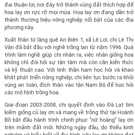
đai thuận lợi, nơi đây trở thành vùng đất thích hợp để
hoa lay ơn rực rỡ mọi mùa. Hoa lay ơn đang dần trở
thành thương hiệu nông nghiệp nổi bật của các địa
phương này.
Xuất thân từ làng quê An Biên 1, xã Lê Lợi, chị Lê Thị
Vân đã bắt đầu với nghề trồng lan từ năm 1996. Quá
trình làm nghề giúp chị nhận ra, việc nhân giống hoa
không chỉ đòi hỏi sự tận tâm mà còn cần kiến thức
và kỹ thuật cao. Với tinh thần ham học hỏi và khao
khát phát triển nông nghiệp, chị liên tục bước ra khỏi
vùng an toàn, đích thân vào tận Nam Bộ để học hỏi
các mô hình trồng hoa.
Giai đoạn 2003-2008, chị quyết định vào Đà Lạt tìm
kiếm giống củ lay ơn và mang về trồng thử tại Hoành
Bồ bắt đầu hành trình chinh phục "nữ hoàng" lay ơn
trên mảnh đất mới. Những ngày đầu, do thiếu kinh
nghiệm và hiểu biết về địa hình, cây lay ơn không đạt