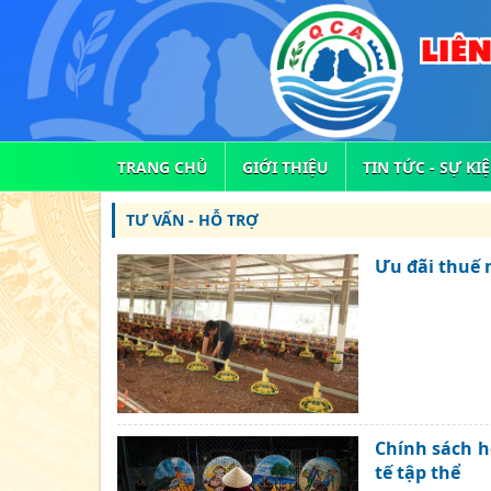
TRANG CHỦ
GIỚI THIỆU
TIN TỨC - SỰ KI
TƯ VẤN - HỖ TRỢ
Ưu đãi thuế 
Chính sách h
tế tập thể