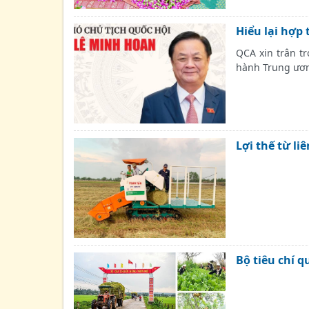
Hiểu lại hợp 
QCA xin trân tr
hành Trung ươn
Lợi thế từ li
Bộ tiêu chí q