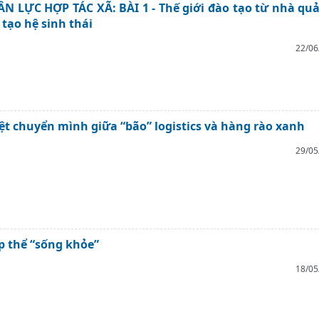
 LỰC HỢP TÁC XÃ: BÀI 1 - Thế giới đào tạo từ nhà quả
tạo hệ sinh thái
22/06
iệt chuyển mình giữa “bão” logistics và hàng rào xanh
29/05
ập thể “sống khỏe”
18/05