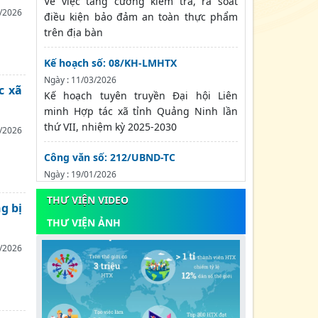
Về việc tăng cường kiểm tra, rà soát
/2026
điều kiện bảo đảm an toàn thực phẩm
trên địa bàn
Kế hoạch số: 08/KH-LMHTX
Ngày : 11/03/2026
c xã
Kế hoạch tuyên truyền Đại hội Liên
minh Hợp tác xã tỉnh Quảng Ninh lần
thứ VII, nhiệm kỳ 2025-2030
/2026
Công văn số: 212/UBND-TC
Ngày : 19/01/2026
Về việc chủ động ứng phó với rét đậm,
THƯ VIỆN VIDEO
rét hại và gió mạnh trên biển
g bị
THƯ VIỆN ẢNH
Công văn số: Số: 234/BTC-DNTN của Bộ
Tài Chính
/2026
Ngày : 08/01/2026
V/v triển khai thực hiện Nghị quyết số
66.7/2025/NQ-CP trong công tác đăng ký
doanh nghiệp/hợp tác...