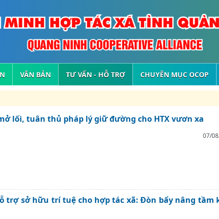
ỆN
VĂN BẢN
TƯ VẤN - HỖ TRỢ
CHUYÊN MỤC OCOP
mở lối, tuân thủ pháp lý giữ đường cho HTX vươn xa
07/08
ỗ trợ sở hữu trí tuệ cho hợp tác xã: Đòn bẩy nâng tầm 