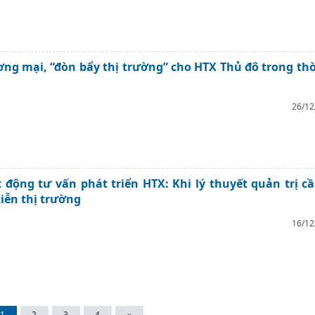
ơng mại, “đòn bẩy thị trường” cho HTX Thủ đô trong thờ
26/12
 động tư vấn phát triển HTX: Khi lý thuyết quản trị cầ
tiễn thị trường
16/12
1
2
3
4
»