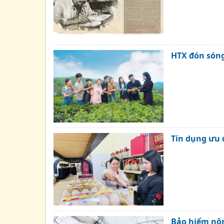
HTX đón sóng 
Tín dụng ưu 
Bảo hiểm nôn