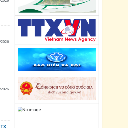
/2026
Ninh
Kế hoạch số: 168/KH-UBND
Ngày : 25/06/2025
Kế hoạch thực hiện Nghị quyết số
138/NQ-CP ngày 16/5/2025 và Nghị
/2026
quyết 139/NQ-CP ngày 17/5/2025...
Nghị định số: 156/2025/NĐ-CP
Ngày : 16/06/2025
Sửa đổi, bổ sung một số điều của Nghị
định số 55/2015/NĐ-CP ngày 09 tháng 6
năm 2015 của Chính phủ...
/2026
Quyết định số: 22/QĐ-LMHTX
Ngày : 21/05/2025
Về việc ban hành Quy chế quản lý và sử
dụng Biểu trưng (Logo) của Liên minh
HTX tỉnh Quảng Ninh
HTX