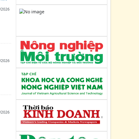
Kế hoạch số: 104/KH-UBND
/2026
Ngày : 08/04/2025
Kế hoạch triển khai kế hoạch hành động
quốc gia thực hiện kinh tế tuần hoàn
đến năm 2035 trên địa...
Công văn số: 1361/UBND-TC
Ngày : 06/05/2025
Về việc thực hiện các khuyến nghị của
/2026
Liên minh HTX Việt Nam tại Văn bản số
273/BCH-BKTr ngày...
Quyết định số: 3018/QĐ-UBND
Ngày : 17/10/2022
Về việc phê duyệt Điều lệ (sửa đổi, bổ
sung) LMHTX tỉnh Quảng Ninh
/2026