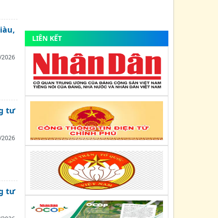
Về việc tuyên truyền, thực hiện Nghị
quyết số 66-NQ/TW ngày 30/4/2025 và
Nghị quyết số 68-NQ/TW...
iàu,
LIÊN KẾT
Kế hoạch số: 1203/KH-TT
Ngày : 28/08/2025
/2026
Kế hoạch tổ chức các hoạt động kỷ niệm
80 năm Cách mạng tháng Tám thành
công (19/8/1945-...
Nghị quyết số: Nghị quyết số: 836/NQ-
g tư
BCH
Ngày : 31/07/2025
/2026
Về việc bầu bổ sung Ủy viên Ban Chấp
hành Liên minh HTX Việt Nam khóa VI,
nhiệm kỳ 2020-2025 (đồng...
Kế hoạch số: 169/KH-UBND
g tư
Ngày : 26/06/2025
Kế hoạch triển khai phong trào "Bình
dân học vụ số" trên địa bàn tỉnh Quảng