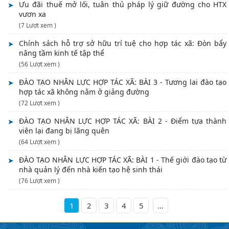
Ưu đãi thuế mở lối, tuân thủ pháp lý giữ đường cho HTX
vươn xa
(7 Lượt xem )
Chính sách hỗ trợ sở hữu trí tuệ cho hợp tác xã: Đòn bẩy
nâng tầm kinh tế tập thể
(56 Lượt xem )
ĐÀO TẠO NHÂN LỰC HỢP TÁC XÃ: BÀI 3 - Tương lai đào tạo
hợp tác xã không nằm ở giảng đường
(72 Lượt xem )
ĐÀO TẠO NHÂN LỰC HỢP TÁC XÃ: BÀI 2 - Điểm tựa thành
viên lại đang bị lãng quên
(64 Lượt xem )
ĐÀO TẠO NHÂN LỰC HỢP TÁC XÃ: BÀI 1 - Thế giới đào tạo từ
nhà quản lý đến nhà kiến tạo hệ sinh thái
(76 Lượt xem )
2
3
4
5
...
1