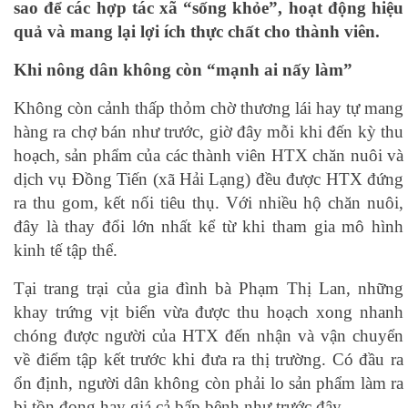
sao để các hợp tác xã “sống khỏe”, hoạt động hiệu
quả và mang lại lợi ích thực chất cho thành viên.
Khi nông dân không còn “mạnh ai nấy làm”
Không còn cảnh thấp thỏm chờ thương lái hay tự mang
hàng ra chợ bán như trước, giờ đây mỗi khi đến kỳ thu
hoạch, sản phẩm của các thành viên HTX chăn nuôi và
dịch vụ Đồng Tiến (xã Hải Lạng) đều được HTX đứng
ra thu gom, kết nối tiêu thụ. Với nhiều hộ chăn nuôi,
đây là thay đổi lớn nhất kể từ khi tham gia mô hình
kinh tế tập thể.
Tại trang trại của gia đình bà Phạm Thị Lan, những
khay trứng vịt biển vừa được thu hoạch xong nhanh
chóng được người của HTX đến nhận và vận chuyển
về điểm tập kết trước khi đưa ra thị trường. Có đầu ra
ổn định, người dân không còn phải lo sản phẩm làm ra
bị tồn đọng hay giá cả bấp bênh như trước đây.